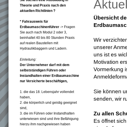
Aktue
Sie suchen eine Ausbildung in
Theorie und Praxis nach den
aktuellen Richtlinien ?
Übersicht de
* Fahrausweis für
Erdbaumasch
Erdbaumaschinenführer
-> Fragen
Sie auch nach Modul 2 oder 3,
beinhaltet 40 bis 80 Stunden Praxis
Wir verzichte
auf realen Baustellen mit
unserer Anme
Hydraulikbaggern und Ladern.
uns ist es wi
Einleitung:
Motivation er
Der Unternehmer darf mit dem
Vormerkung is
selbstständigen Führen oder
Instandhalten einer Erdbaumaschine
Anmeldeformal
nur Versicherte beschäftigen,
Sie können u
1. die das 18. Lebensjahr vollendet
haben,
senden, wir r
2. die körperlich und geistig geeignet
sind,
Zu allen Sch
3. die im Führen oder Instandhalten
unterwiesen sind und ihre Befähigung
Es öffnet sic
hierzu ihm nachgewiesen haben