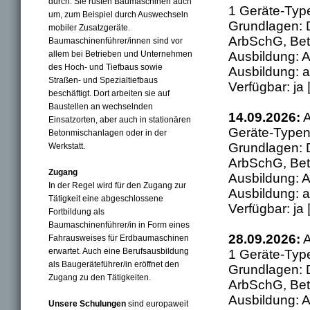
durch. Sie rüsten Baumaschinen auch
1 Geräte-Typ
um, zum Beispiel durch Auswechseln
Grundlagen: 
mobiler Zusatzgeräte.
ArbSchG, Bet
Baumaschinenführer/innen sind vor
allem bei Betrieben und Unternehmen
Ausbildung: A
des Hoch- und Tiefbaus sowie
Ausbildung: a
Straßen- und Spezialtiefbaus
Verfügbar: ja
beschäftigt. Dort arbeiten sie auf
Baustellen an wechselnden
14.09.2026:
A
Einsatzorten, aber auch in stationären
Geräte-Typen
Betonmischanlagen oder in der
Grundlagen: 
Werkstatt.
ArbSchG, Bet
Zugang
Ausbildung: A
In der Regel wird für den Zugang zur
Ausbildung: a
Tätigkeit eine abgeschlossene
Verfügbar: ja
Fortbildung als
Baumaschinenführer/in in Form eines
28.09.2026:
A
Fahrausweises für Erdbaumaschinen
erwartet. Auch eine Berufsausbildung
1 Geräte-Typ
als Baugeräteführer/in eröffnet den
Grundlagen: 
Zugang zu den Tätigkeiten.
ArbSchG, Bet
Ausbildung: A
Unsere Schulungen
sind europaweit