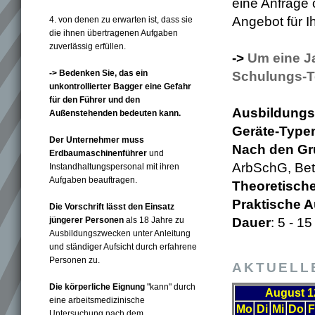
eine Anfrage
Angebot für I
4. von denen zu erwarten ist, dass sie
die ihnen übertragenen Aufgaben
zuverlässig erfüllen.
->
Um eine Ja
-> Bedenken Sie, das ein
Schulungs-T
unkontrollierter Bagger eine Gefahr
für den Führer und den
Ausbildungs
Außenstehenden bedeuten kann.
Geräte-Type
Der Unternehmer muss
Nach den Gr
Erdbaumaschinenführer
und
ArbSchG, Bet
Instandhaltungspersonal mit ihren
Aufgaben beauftragen.
Theoretisch
Praktische 
Die Vorschrift lässt den Einsatz
jüngerer Personen
als 18 Jahre zu
Dauer
: 5 - 1
Ausbildungszwecken unter Anleitung
und ständiger Aufsicht durch erfahrene
Personen zu.
AKTUELL
Die körperliche Eignung
"kann" durch
August 1
eine arbeitsmedizinische
Mo
Di
Mi
Do
F
Untersuchung nach dem