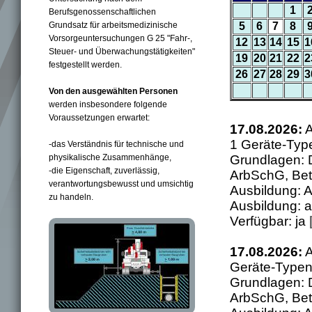
1
Berufsgenossenschaftlichen
Grundsatz für arbeitsmedizinische
5
6
7
8
Vorsorgeuntersuchungen G 25 "Fahr-,
12
13
14
15
1
Steuer- und Überwachungstätigkeiten"
19
20
21
22
2
festgestellt werden.
26
27
28
29
3
Von den ausgewählten Personen
werden insbesondere folgende
Voraussetzungen erwartet:
17.08.2026:
A
1 Geräte-Typ
-das Verständnis für technische und
physikalische Zusammenhänge,
Grundlagen: 
-die Eigenschaft, zuverlässig,
ArbSchG, Bet
verantwortungsbewusst und umsichtig
Ausbildung: A
zu handeln.
Ausbildung: a
Verfügbar: ja
17.08.2026:
A
Geräte-Typen
Grundlagen: 
ArbSchG, Bet